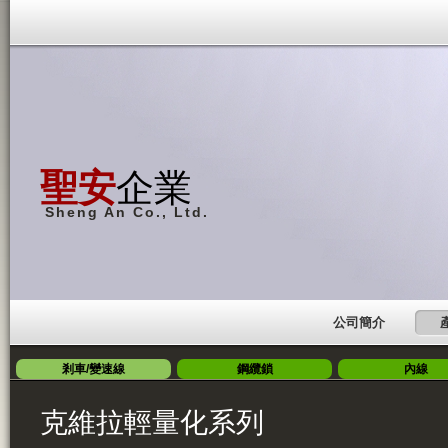
聖安
企業
Sheng An Co., Ltd.
公司簡介
剎車/變速線
鋼纜鎖
內線
克維拉輕量化系列