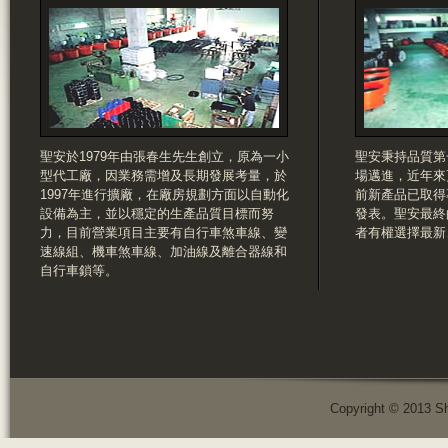
聖安於1979年由張春生先生創立，原為一小
聖安秉持品質第
型代工廠，因業務需增及長期發展考量，於
場邁進，近年來
1997年進行擴廠，在廠房規劃方面以自動化
前新產品已取得
設備為主，並以穩定的生產品質目標而努
發表。聖安最終
力，目前營業項目主要有自行車煞車線、變
者有權選擇最新
速線組、機車煞車線、加油線及離合器線和
自行車鎖等。
Copyright © 2013 Sh