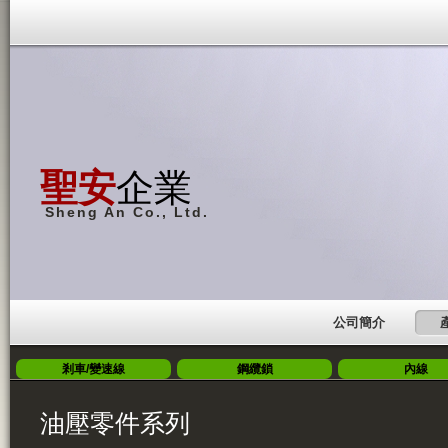
聖安
企業
Sheng An Co., Ltd.
公司簡介
剎車/變速線
鋼纜鎖
內線
油壓零件系列