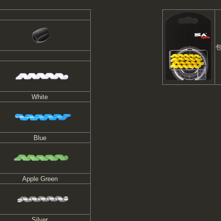
包
White
Blue
Apple Green
Silver